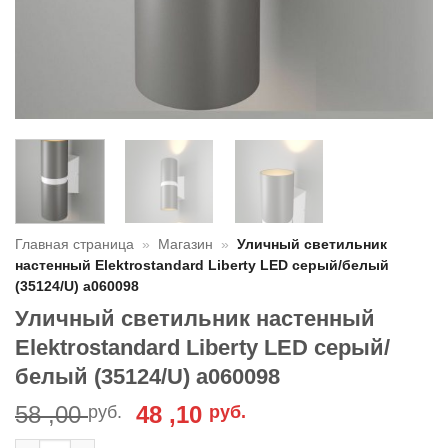
Главная страница
»
Магазин
»
Уличный светильник
настенный Elektrostandard Liberty LED серый/белый
(35124/U) a060098
Уличный светильник настенный
Elektrostandard Liberty LED серый/
белый (35124/U) a060098
Первоначальная
Текущая
58 ,00
48 ,10
руб.
руб.
цена
цена: