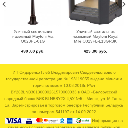
Уличный светильник
Уличный светильник
наземный Maytoni Via
наземный Maytoni Royal
O023FL-01G
Mile O019FL-L13GR3K
490 ,00
руб.
423 ,00
руб.
ИП Сидоренко Глеб Владимирович Свидетельствово о
государственной регистрации № 193119055 выдано Минским
горисполкомом 10.08.2018г. Р/сч
BY26BLNB30130000261579000933 в ОАО «Белорусский
народный банк» БИК BLNBBY2X ЦБУ №5 г. Минск, ул. М.Танка,
1а. Зарегистрирован в торговом реестре Республики Беларусь
за номером 541197 от 14.09.2022
Информация на
сайте носит справочный характер и не является публичной