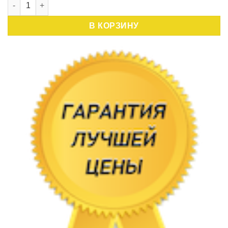
Количество товара Уличный светильник настенный Elektrost
составляла
48
58
,10 руб..
В КОРЗИНУ
,00 руб..