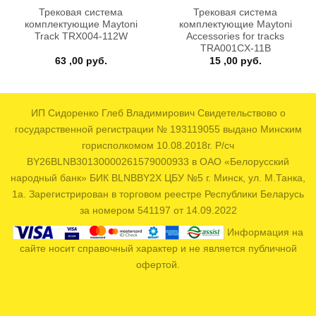
Трековая система
Трековая система
комплектующие Maytoni
комплектующие Maytoni
Track TRX004-112W
Accessories for tracks
TRA001CX-11B
ая
кущая
63 ,00
руб.
15 ,00
руб.
на:
7
 руб..
ИП Сидоренко Глеб Владимирович Свидетельствово о
государственной регистрации № 193119055 выдано Минским
горисполкомом 10.08.2018г. Р/сч
BY26BLNB30130000261579000933 в ОАО «Белорусский
народный банк» БИК BLNBBY2X ЦБУ №5 г. Минск, ул. М.Танка,
1а. Зарегистрирован в торговом реестре Республики Беларусь
за номером 541197 от 14.09.2022
Информация на
сайте носит справочный характер и не является публичной
офертой.