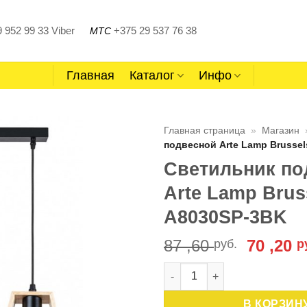
 952 99 33
Viber
+375 29 537 76 38
МТС
Главная
Каталог
Инфо
Главная страница
»
Магазин
подвесной Arte Lamp Brusse
Светильник по
Arte Lamp Brus
A8030SP-3BK
Первон
87 ,60
70 ,20
руб.
р
цена
Количество товара Светильн
состав
87
В КОРЗИН