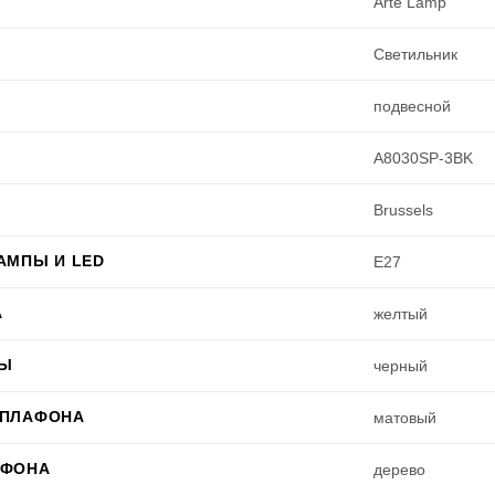
Arte Lamp
Светильник
подвесной
A8030SP-3BK
Brussels
АМПЫ И LED
E27
А
желтый
РЫ
черный
 ПЛАФОНА
матовый
АФОНА
дерево