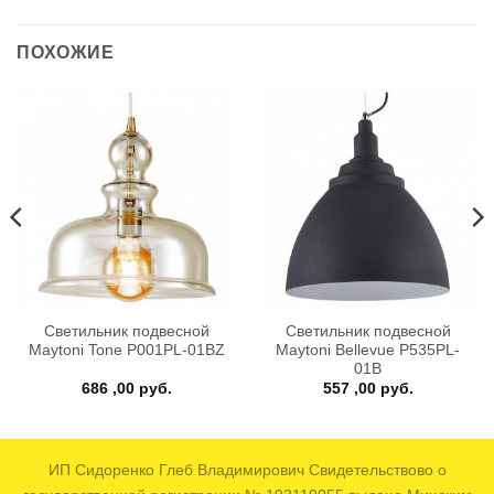
ПОХОЖИЕ
Светильник подвесной
Светильник подвесной
Maytoni Tone P001PL-01BZ
Maytoni Bellevue P535PL-
01B
ая
кущая
686 ,00
руб.
557 ,00
руб.
на:
0
 руб..
ИП Сидоренко Глеб Владимирович Свидетельствово о