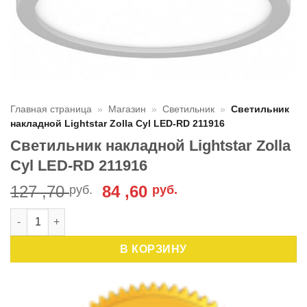
Главная страница
»
Магазин
»
Светильник
»
Светильник
накладной Lightstar Zolla Cyl LED-RD 211916
Светильник накладной Lightstar Zolla
Cyl LED-RD 211916
Первоначальная
Текущая
127 ,70
84 ,60
руб.
руб.
цена
цена:
Количество товара Светильник накладной Lightstar Zolla Cy
составляла
84
127
,60 руб..
В КОРЗИНУ
,70 руб..