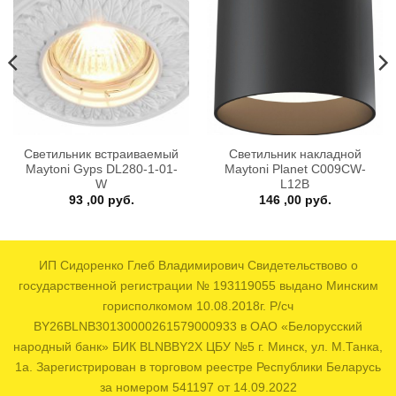
Светильник встраиваемый
Светильник накладной
Maytoni Gyps DL280-1-01-
Maytoni Planet C009CW-
W
L12B
ая
кущая
93 ,00
руб.
146 ,00
руб.
на:
0
 руб..
ИП Сидоренко Глеб Владимирович Свидетельствово о
государственной регистрации № 193119055 выдано Минским
горисполкомом 10.08.2018г. Р/сч
BY26BLNB30130000261579000933 в ОАО «Белорусский
народный банк» БИК BLNBBY2X ЦБУ №5 г. Минск, ул. М.Танка,
1а. Зарегистрирован в торговом реестре Республики Беларусь
за номером 541197 от 14.09.2022