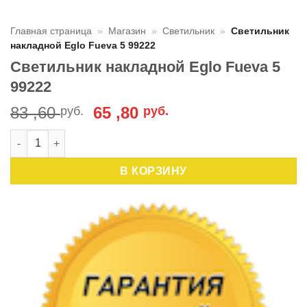
Главная страница
»
Магазин
»
Светильник
»
Светильник
накладной Eglo Fueva 5 99222
Светильник накладной Eglo Fueva 5
99222
Первоначальная
Текущая
83 ,60
65 ,80
руб.
руб.
цена
цена:
Количество товара Светильник накладной Eglo Fueva 5 992
составляла
65
83
,80 руб..
В КОРЗИНУ
,60 руб..