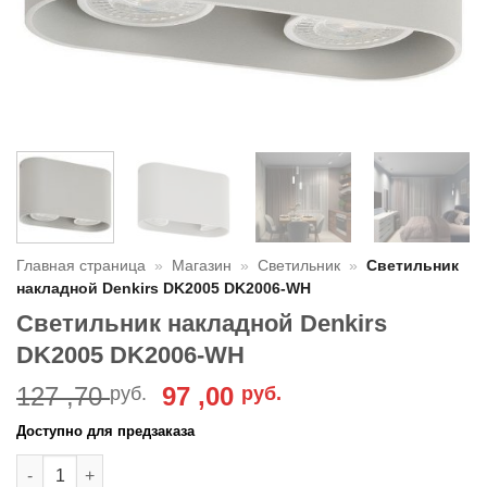
Главная страница
»
Магазин
»
Светильник
»
Светильник
накладной Denkirs DK2005 DK2006-WH
Светильник накладной Denkirs
DK2005 DK2006-WH
Первоначальная
Текущая
127 ,70
97 ,00
руб.
руб.
цена
цена:
Доступно для предзаказа
составляла
97
Количество товара Светильник накладной Denkirs DK2005 
127
,00 руб..