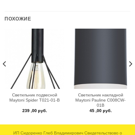
ПОХОЖИЕ
Светильник подвесной
Светильник накладной
Maytoni Spider T021-01-B
Maytoni Pauline C008CW-
01B
ая
кущая
239 ,00
руб.
45 ,00
руб.
на:
4
 руб..
ИП Сидоренко Глеб Владимирович Свидетельствово о