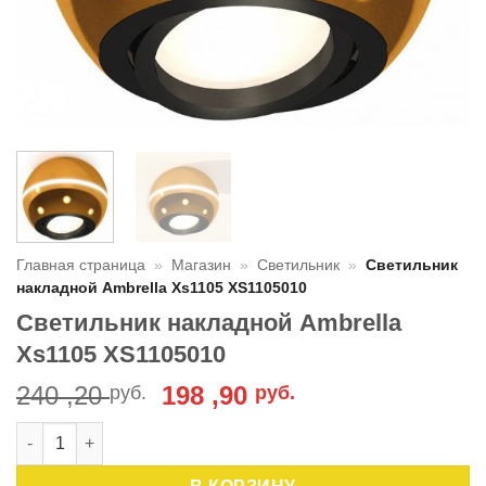
Главная страница
»
Магазин
»
Светильник
»
Светильник
накладной Ambrella Xs1105 XS1105010
Светильник накладной Ambrella
Xs1105 XS1105010
Первоначальная
Текущая
240 ,20
198 ,90
руб.
руб.
цена
цена:
Количество товара Светильник накладной Ambrella Xs1105 
составляла
198
240
,90 руб..