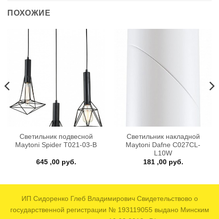
ПОХОЖИЕ
Светильник подвесной
Светильник накладной
Maytoni Spider T021-03-B
Maytoni Dafne C027CL-
L10W
645 ,00
руб.
181 ,00
руб.
ИП Сидоренко Глеб Владимирович Свидетельствово о
государственной регистрации № 193119055 выдано Минским