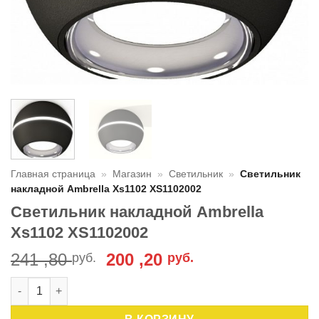
Главная страница
»
Магазин
»
Светильник
»
Светильник
накладной Ambrella Xs1102 XS1102002
Светильник накладной Ambrella
Xs1102 XS1102002
Первоначальная
Текущая
241 ,80
200 ,20
руб.
руб.
цена
цена:
Количество товара Светильник накладной Ambrella Xs1102 
составляла
200
241
,20 руб..