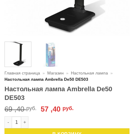
Главная страница
»
Магазин
»
Настольная лампа
»
Настольная лампа Ambrella De50 DE503
Настольная лампа Ambrella De50
DE503
Первоначальная
Текущая
69 ,40
57 ,40
руб.
руб.
цена
цена:
Количество товара Настольная лампа Ambrella De50 DE503
составляла
57
69
,40 руб..