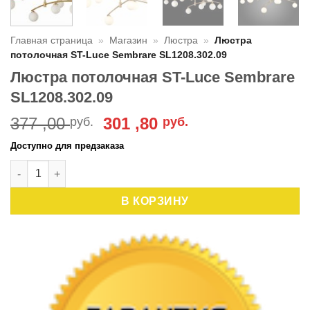
Главная страница
»
Магазин
»
Люстра
»
Люстра
потолочная ST-Luce Sembrare SL1208.302.09
Люстра потолочная ST-Luce Sembrare
SL1208.302.09
Первоначальная
Текущая
377 ,00
301 ,80
руб.
руб.
цена
цена:
Доступно для предзаказа
составляла
301
Количество товара Люстра потолочная ST-Luce Sembrare SL
377
,80 руб..
,00 руб..
В КОРЗИНУ