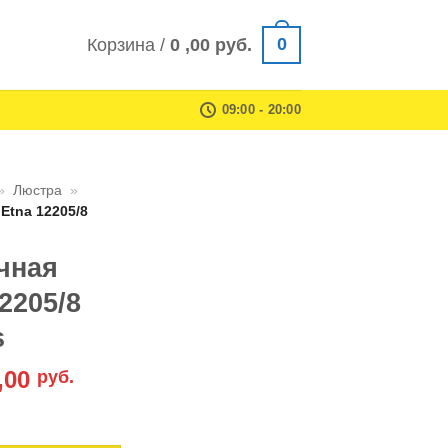
0
Корзина /
0 ,00
руб.
09:00 - 20:00
»
Люстра
»
Etna 12205/8
чная
2205/8
s
оначальная
Текущая
 ,00
руб.
цена:
толочная Eurosvet Etna 12205/8 белый Strotskis
авляла
1470