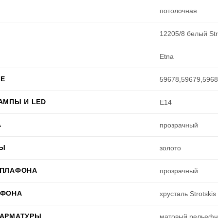
потолочная
12205/8 белый Str
Etna
Е
59678,59679,5968
АМПЫ И LED
E14
А
прозрачный
РЫ
золото
 ПЛАФОНА
прозрачный
АФОНА
хрусталь Strotskis
 АРМАТУРЫ
матовый,рельеф