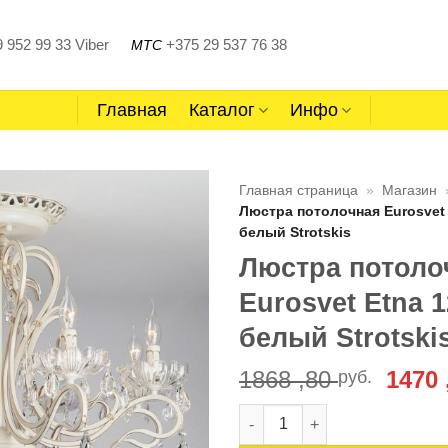
 952 99 33
Viber
+375 29 537 76 38
МТС
Главная
Каталог
Инфо
Главная страница
»
Магазин
Люстра потолочная Eurosvet 
белый Strotskis
Люстра потоло
Eurosvet Etna 1
белый Strotski
Перв
1868 ,80
1470
руб.
цена
Количество товара Люстра по
сост