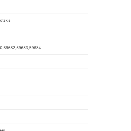
otskis
0,59682,59683,59684
ный