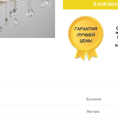
1868
В КОРЗИН
,80 р
н
н
Eurosvet
Люстра