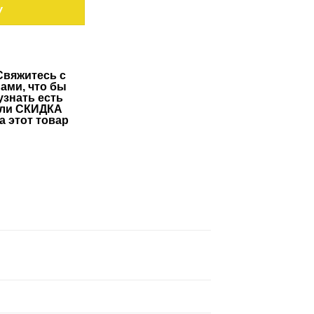
,00 руб..
У
уб..
Свяжитесь с
ами, что бы
узнать есть
ли СКИДКА
а этот товар