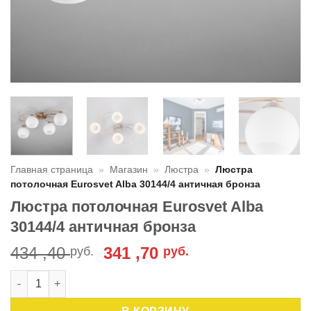
Главная страница
»
Магазин
»
Люстра
»
Люстра
потолочная Eurosvet Alba 30144/4 античная бронза
Люстра потолочная Eurosvet Alba
30144/4 античная бронза
Первоначальная
Текущая
434 ,40
341 ,70
руб.
руб.
цена
цена:
Количество товара Люстра потолочная Eurosvet Alba 30144/
составляла
341
434
,70 руб..