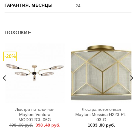
ГАРАНТИЯ, МЕСЯЦЫ
24
ПОХОЖИЕ
-20%
Люстра потолочная
Люстра потолочная
Maytoni Ventura
Maytoni Messina H223-PL-
MOD012CL-06G
03-G
Первоначальная
Текущая
498 ,00
руб.
398 ,40
руб.
1033 ,00
руб.
цена
цена:
составляла
398