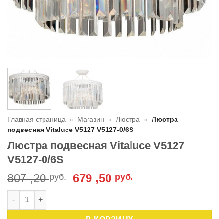
Главная страница
»
Магазин
»
Люстра
»
Люстра
подвесная Vitaluce V5127 V5127-0/6S
Люстра подвесная Vitaluce V5127
V5127-0/6S
Первоначальная
Текущая
807 ,20
679 ,50
руб.
руб.
цена
цена:
Количество товара Люстра подвесная Vitaluce V5127 V5127-
составляла
679
807
,50 руб..