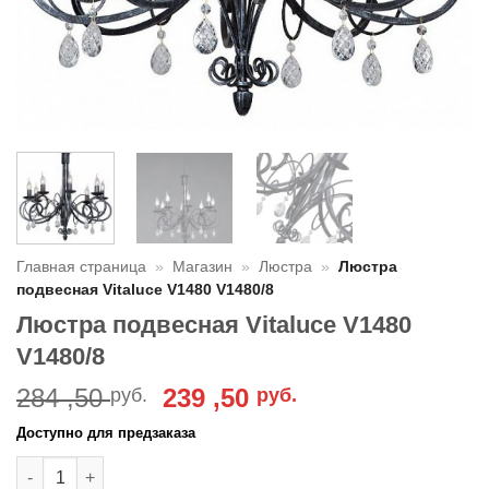
Главная страница
»
Магазин
»
Люстра
»
Люстра
подвесная Vitaluce V1480 V1480/8
Люстра подвесная Vitaluce V1480
V1480/8
Первоначальная
Текущая
284 ,50
239 ,50
руб.
руб.
цена
цена:
Доступно для предзаказа
составляла
239
Количество товара Люстра подвесная Vitaluce V1480 V1480/
284
,50 руб..