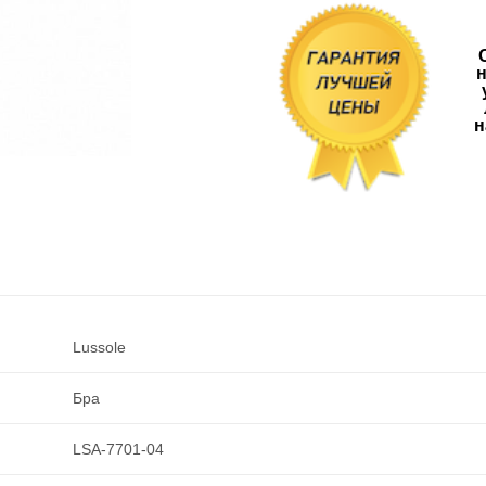
н
н
Lussole
Бра
LSA-7701-04