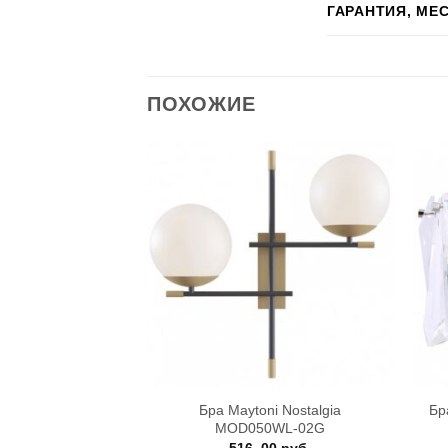
ГАРАНТИЯ, МЕ
ПОХОЖИЕ
+
+
anfred MOD600WL-
Бра Maytoni Nostalgia
Бр
2W
MOD050WL-02G