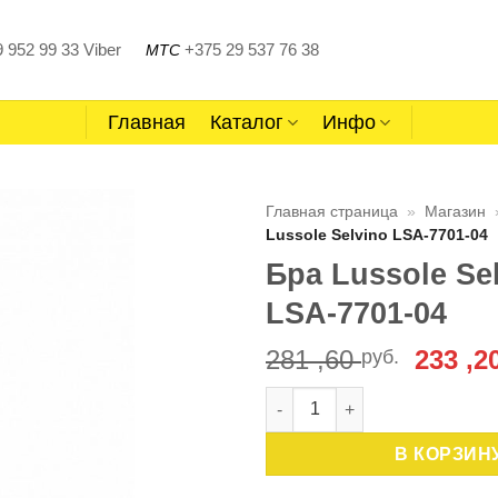
 952 99 33
Viber
+375 29 537 76 38
МТС
Главная
Каталог
Инфо
Главная страница
»
Магазин
Lussole Selvino LSA-7701-04
Бра Lussole Se
LSA-7701-04
Перво
281 ,60
233 ,2
руб.
цена
Количество товара Бра Lusso
соста
281
В КОРЗИН
,60 руб