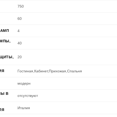
750
60
ЛАМП
4
МПЫ,
40
ЩИТЫ,
20
ИЯ
Гостиная,Кабинет,Прихожая,Спальня
модерн
ПЫ В
отсутствуют
Италия
ЛЯ