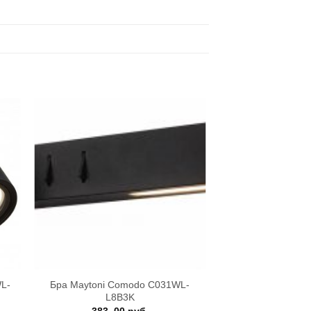
+
WL-
Бра Maytoni Comodo C031WL-
L8B3K