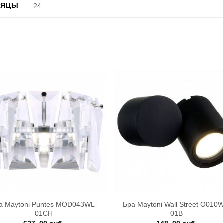
СЯЦЫ
24
+
а Maytoni Puntes MOD043WL-
Бра Maytoni Wall Street O010
01CH
01B