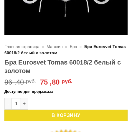
Главная страница
»
Магазин
»
Бра
»
Бра Eurosvet Tomas
60018/2 белый с золотом
Бра Eurosvet Tomas 60018/2 белый с
золотом
Первоначальная
Текущая
96 ,40
75 ,80
руб.
руб.
цена
цена:
Доступно для предзаказа
составляла
75
Количество товара Бра Eurosvet Tomas 60018/2 белый с зо
96
,80 руб..
,40 руб..
В КОРЗИНУ