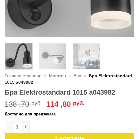
Главная страница
»
Магазин
»
Бра
»
Бра Elektrostandard
1015 a043982
Бра Elektrostandard 1015 a043982
Первоначальная
Текущая
138 ,70
114 ,80
руб.
руб.
цена
цена:
Доступно для предзаказа
составляла
114
Количество товара Бра Elektrostandard 1015 a043982
138
,80 руб..
,70 руб..