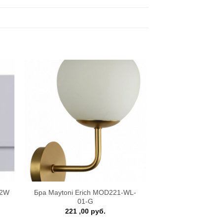
+
Бра Maytoni Erich MOD221-WL-
12W
01-G
221 ,00
руб.