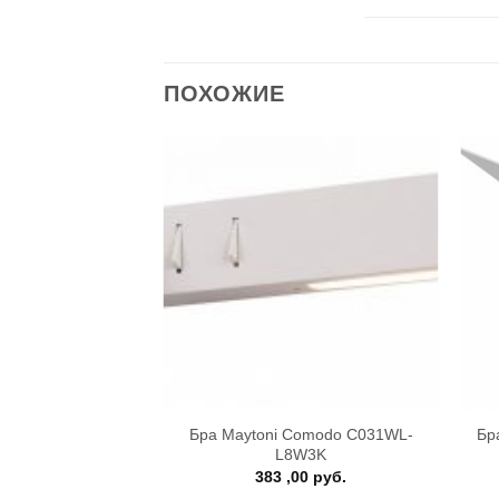
ПОХОЖИЕ
+
+
rich MOD221-WL-
Бра Maytoni Comodo C031WL-
Бр
1-N
L8W3K
,00
руб.
383 ,00
руб.