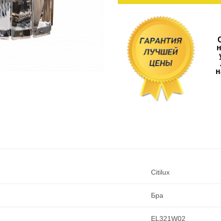
н
н
Citilux
Бра
EL321W02