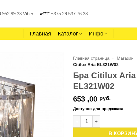
 952 99 33
Viber
+375 29 537 76 38
МТС
Главная
Каталог
Инфо
Главная страница
»
Магазин
Citilux Aria EL321W02
Бра Citilux Aria
EL321W02
653 ,00
руб.
Доступно для предзаказа
Количество товара Бра Citil
В КОРЗИН