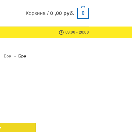
0
Корзина /
0 ,00
руб.
09:00 - 20:00
»
Бра
»
Бра
ux Aria EL321W02
У