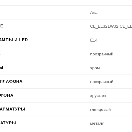
Aria
Е
CL_EL321W02,CL_EL
АМПЫ И LED
E14
А
прозрачный
РЫ
хром
 ПЛАФОНА
прозрачный
АФОНА
хрусталь
 АРМАТУРЫ
глянцевый
МАТУРЫ
металл