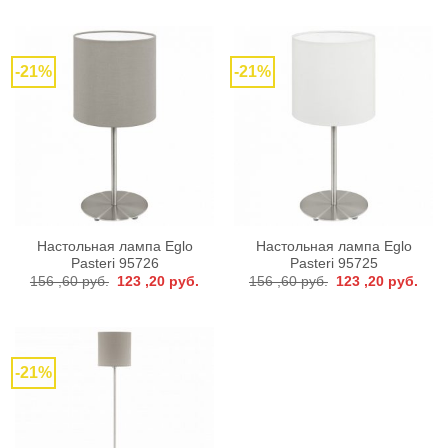
составляла
220
составляла
220
280
,80 руб..
280
,80 р
,70 руб..
,70 руб..
-21%
-21%
Настольная лампа Eglo
Настольная лампа Eglo
Pasteri 95726
Pasteri 95725
Первоначальная
Текущая
Первоначальная
Тек
156 ,60
руб.
123 ,20
руб.
156 ,60
руб.
123 ,20
руб.
цена
цена:
цена
цена
составляла
123
составляла
123
156
,20 руб..
156
,20 р
,60 руб..
,60 руб..
-21%