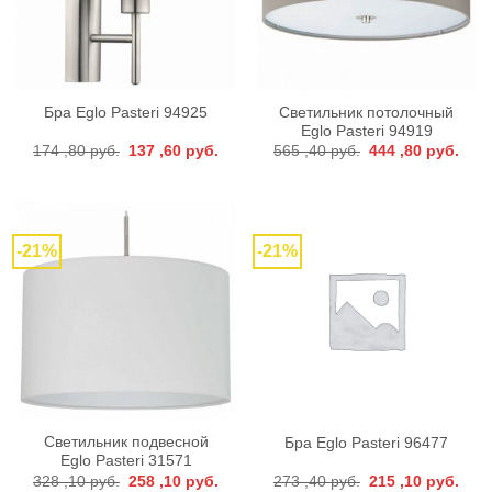
Светильник потолочный
Бра Eglo Pasteri 94925
Eglo Pasteri 94919
Первоначальная
Текущая
Первоначальная
Тек
174 ,80
руб.
137 ,60
руб.
565 ,40
руб.
444 ,80
руб.
цена
цена:
цена
цена
составляла
137
составляла
444
174
,60 руб..
565
,80 р
,80 руб..
,40 руб..
-21%
-21%
Светильник подвесной
Бра Eglo Pasteri 96477
Eglo Pasteri 31571
Первоначальная
Текущая
Первоначальная
Тек
328 ,10
руб.
258 ,10
руб.
273 ,40
руб.
215 ,10
руб.