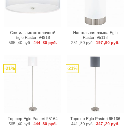
Светильник потолочный
Настольная лампа Eglo
Eglo Pasteri 94918
Pasteri 95118
Первоначальная
Текущая
Первоначальная
Тек
565 ,40
руб.
444 ,80
руб.
251 ,50
руб.
197 ,90
руб.
цена
цена:
цена
цена
составляла
444
составляла
197
565
,80 руб..
251
,90 р
,40 руб..
,50 руб..
-21%
-21%
Торшер Eglo Pasteri 95164
Торшер Eglo Pasteri 95166
Первоначальная
Текущая
Первоначальная
Тек
565 ,40
руб.
444 ,80
руб.
441 ,30
руб.
347 ,20
руб.
цена
цена:
цена
цена