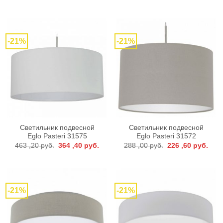
цена
цена:
цена
цена
составляла
364
составляла
157
463
,40 руб..
200
,70 р
,20 руб..
,40 руб..
-21%
-21%
Светильник подвесной
Светильник подвесной
Eglo Pasteri 31575
Eglo Pasteri 31572
Первоначальная
Текущая
Первоначальная
Тек
463 ,20
руб.
364 ,40
руб.
288 ,00
руб.
226 ,60
руб.
цена
цена:
цена
цена
составляла
364
составляла
226
463
,40 руб..
288
,60 р
,20 руб..
,00 руб..
-21%
-21%