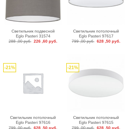
Светильник подвесной
Светильник потолочный
Eglo Pasteri 31574
Eglo Pasteri 97617
Первоначальная
Текущая
Первоначальная
Тек
288 ,00
руб.
226 ,60
руб.
799 ,00
руб.
628 ,50
руб.
цена
цена:
цена
цена
составляла
226
составляла
628
288
,60 руб..
799
,50 р
,00 руб..
,00 руб..
-21%
-21%
Светильник потолочный
Светильник потолочный
Eglo Pasteri 97616
Eglo Pasteri 97615
Первоначальная
Текущая
Первоначальная
Тек
799 ,00
руб.
628 ,50
руб.
799 ,00
руб.
628 ,50
руб.