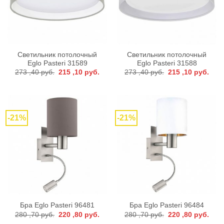
Светильник потолочный
Светильник потолочный
Eglo Pasteri 31589
Eglo Pasteri 31588
Первоначальная
Текущая
Первоначальная
Тек
273 ,40
руб.
215 ,10
руб.
273 ,40
руб.
215 ,10
руб.
цена
цена:
цена
цена
составляла
215
составляла
215
273
,10 руб..
273
,10 р
,40 руб..
,40 руб..
-21%
-21%
Бра Eglo Pasteri 96481
Бра Eglo Pasteri 96484
Первоначальная
Текущая
Первоначальная
Тек
280 ,70
руб.
220 ,80
руб.
280 ,70
руб.
220 ,80
руб.
цена
цена:
цена
цена