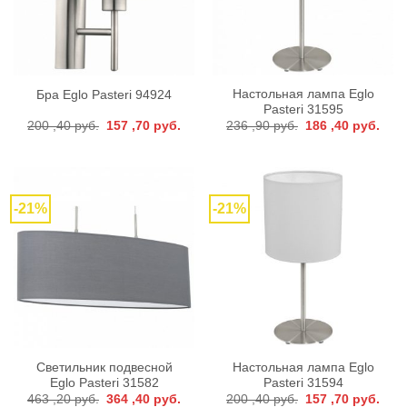
Настольная лампа Eglo
Бра Eglo Pasteri 94924
Pasteri 31595
Первоначальная
Текущая
Первоначальная
Тек
200 ,40
руб.
157 ,70
руб.
236 ,90
руб.
186 ,40
руб.
цена
цена:
цена
цена
составляла
157
составляла
186
200
,70 руб..
236
,40 р
,40 руб..
,90 руб..
-21%
-21%
Светильник подвесной
Настольная лампа Eglo
Eglo Pasteri 31582
Pasteri 31594
Первоначальная
Текущая
Первоначальная
Тек
463 ,20
руб.
364 ,40
руб.
200 ,40
руб.
157 ,70
руб.