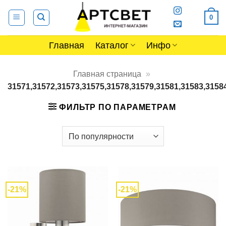
Skip
0
to
content
Главная
Каталог
Инфо
Главная страница
»
31571,31572,31573,31575,31578,31579,31581,31583,3158
ФИЛЬТР ПО ПАРАМЕТРАМ
-21%
-21%