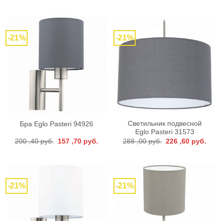
составляла
444
составляла
347
565
,80 руб..
441
,20 р
,40 руб..
,30 руб..
-21%
-21%
Светильник подвесной
Бра Eglo Pasteri 94926
Eglo Pasteri 31573
Первоначальная
Текущая
Первоначальная
Тек
200 ,40
руб.
157 ,70
руб.
288 ,00
руб.
226 ,60
руб.
цена
цена:
цена
цена
составляла
157
составляла
226
200
,70 руб..
288
,60 р
,40 руб..
,00 руб..
-21%
-21%