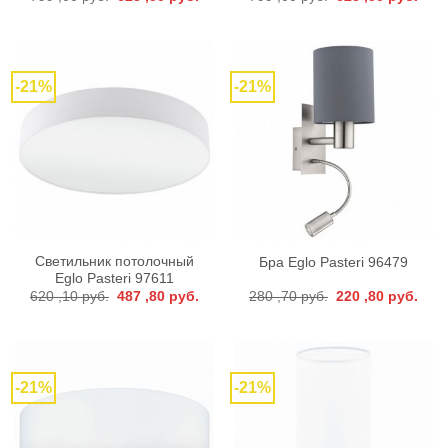
цена
цена:
цена
цена
составляла
628
составляла
628
799
,50 руб..
799
,50 р
,00 руб..
,00 руб..
-21%
-21%
Светильник потолочный
Бра Eglo Pasteri 96479
Eglo Pasteri 97611
Первоначальная
Текущая
Первоначальная
Тек
620 ,10
руб.
487 ,80
руб.
280 ,70
руб.
220 ,80
руб.
цена
цена:
цена
цена
составляла
487
составляла
220
620
,80 руб..
280
,80 р
,10 руб..
,70 руб..
-21%
-21%