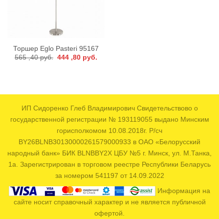
Торшер Eglo Pasteri 95167
Первоначальная
Текущая
565 ,40
руб.
444 ,80
руб.
цена
цена:
составляла
444
565
,80 руб..
,40 руб..
ИП Сидоренко Глеб Владимирович Свидетельствово о
государственной регистрации № 193119055 выдано Минским
горисполкомом 10.08.2018г. Р/сч
BY26BLNB30130000261579000933 в ОАО «Белорусский
народный банк» БИК BLNBBY2X ЦБУ №5 г. Минск, ул. М.Танка,
1а. Зарегистрирован в торговом реестре Республики Беларусь
за номером 541197 от 14.09.2022
Информация на
сайте носит справочный характер и не является публичной
офертой.